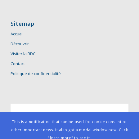
Sitemap
Accueil
Découvrir
Visiter la RDC
Contact
Politique de confidentialité
This is a notification that can be used for cookie consent or
other important news. It also got a modal window now! Click
"learn more" to see it!