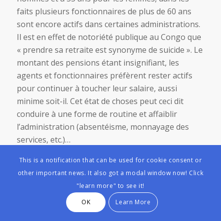
faits plusieurs fonctionnaires de plus de 60 ans
sont encore actifs dans certaines administrations.
Il est en effet de notoriété publique au Congo que
« prendre sa retraite est synonyme de suicide ». Le
montant des pensions étant insignifiant, les
agents et fonctionnaires préfèrent rester actifs
pour continuer à toucher leur salaire, aussi
minime soit-il. Cet état de choses peut ceci dit
conduire à une forme de routine et affaiblir
l’administration (absentéisme, monnayage des
services, etc.)…
Par contre, les grandes sociétés privées, ainsi que
This is a notification that can be used for cookie consent or
quelques entreprises publiques, assurent le suivi
other important news. It also got a modal window now! Click
de leurs retraités. Sur le plan institutionnel, la
"learn more" to see it!
gestion des retraites est assurée par l’INSS,
OK
Learn More
l’Institut National de Sécurité Sociale qui a des