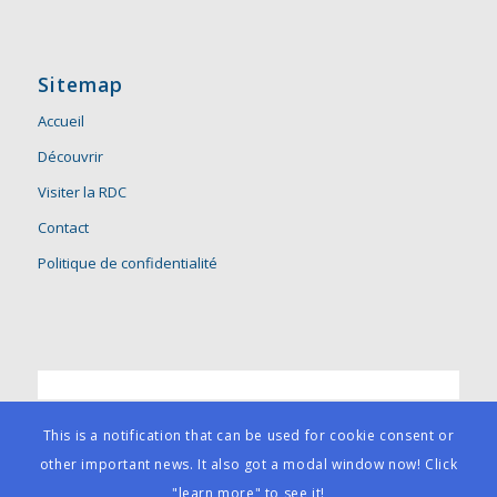
Sitemap
Accueil
Découvrir
Visiter la RDC
Contact
Politique de confidentialité
This is a notification that can be used for cookie consent or
other important news. It also got a modal window now! Click
"learn more" to see it!